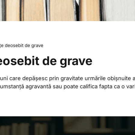
e deosebit de grave
osebit de grave
iuni care depășesc prin gravitate urmările obișnuite al
rcumstanță agravantă sau poate califica fapta ca o va