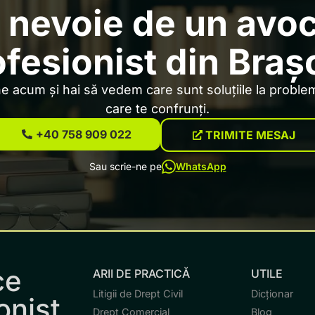
 nevoie de un avo
ofesionist din Braș
 acum și hai să vedem care sunt soluțiile la problem
care te confrunți.
+40 758 909 022
TRIMITE MESAJ
Sau scrie-ne pe
WhatsApp
ce
ARII DE PRACTICĂ
UTILE
Litigii de Drept Civil
Dicționar
onist.
Drept Comercial
Blog