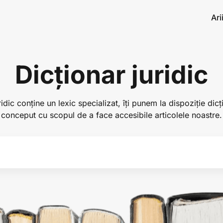
Ari
Dicționar juridic
idic conține un lexic specializat, îți punem la dispoziție dicț
conceput cu scopul de a face accesibile articolele noastre.