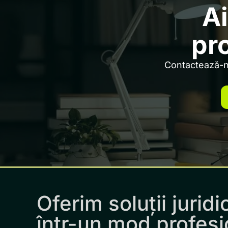
Ai
pr
Contactează-ne
Oferim soluții juridi
într-un mod profesi