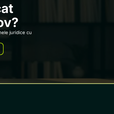
cat
ov?
ele juridice cu