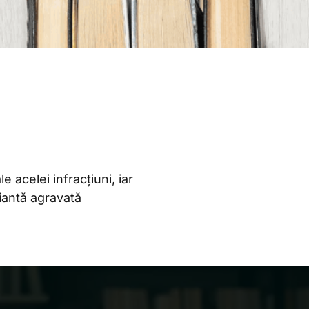
e acelei infracțiuni, iar
riantă agravată