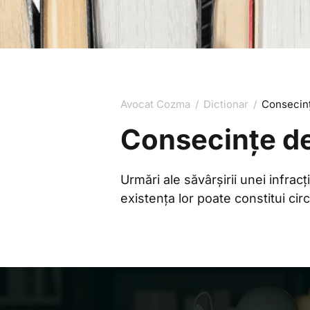
Avocat Cozma
/
Dictionar
/
Consecinț
Consecințe de
Urmări ale săvârșirii unei infracț
existența lor poate constitui ci