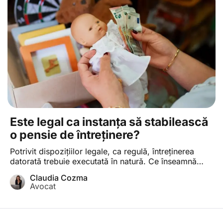
Este legal ca instanța să stabilească
o pensie de întreținere?
Potrivit dispozițiilor legale, ca regulă, întreținerea
datorată trebuie executată în natură. Ce înseamnă
acest lucru? Înseamnă că îi oferi persoanei căreia îi
Claudia Cozma
datorezi întreținere toate bunurile și serviciile
Avocat
necesare traiului și, după caz, îi asiguri cheltuielile
pentru educare, învățătură și pregătire profesională.
Să luăm exemplul concret al părinților care datorează
întreținere copilului lor. Cu titlu […]