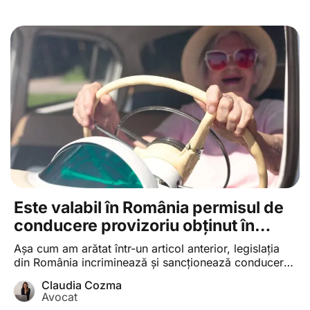
de lege în privința […]
Este valabil în România permisul de
conducere provizoriu obținut în
Marea Britanie?
Așa cum am arătat într-un articol anterior, legislația
din România incriminează și sancționează conducerea
unui vehicul fără permis de conducere, Codul penal
Claudia Cozma
prevăzând în acest sens o formă-tip a infracțiunii,
Avocat
care se pedepsește cu închisoarea de la unu la cinci