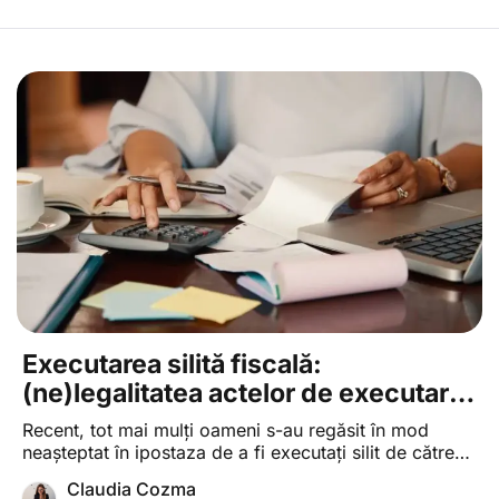
ani, precum și o variantă atenuată, care se
pedepsește cu închisoarea de la 6 luni […]
Executarea silită fiscală:
(ne)legalitatea actelor de executare
în lipsa emiterii și/sau comunicării
Recent, tot mai mulți oameni s-au regăsit în mod
unui titlu de creanță fiscală
neașteptat în ipostaza de a fi executați silit de către
organele fiscale locale de pe raza localităților de
Claudia Cozma
domiciliu. Multe dintre aceste executări silite fiscale