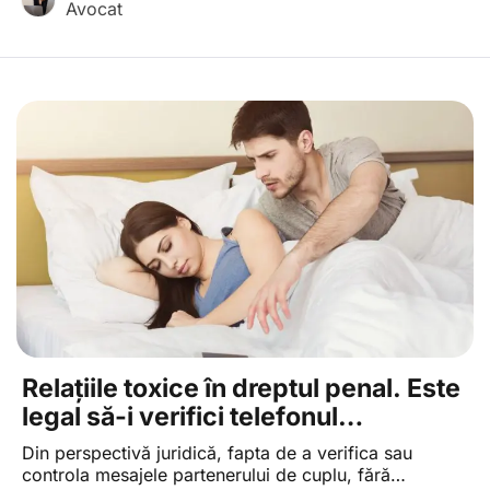
Avocat
au fost demarate pentru recuperarea unor creanțe
fiscale despre care contribuabilii nu aveau cunoștință
că le datorează la bugetul local. Această […]
Relațiile toxice în dreptul penal. Este
legal să-i verifici telefonul
partenerului tău?
Din perspectivă juridică, fapta de a verifica sau
controla mesajele partenerului de cuplu, fără