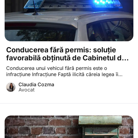
Conducerea fără permis: soluție
favorabilă obținută de Cabinetul de
avocat Claudia Cozma
Conducerea unui vehicul fără permis este o
infracțiune Infracțiune Faptă ilicită căreia legea îi
asociază o sancțiune penală; pentru ca o faptă să
Claudia Cozma
constituie infracțiune, este necesar ca aceasta să fie
Avocat
prevăzută de o lege penală, să fie săvârșită cu forma
de vinovăție cerută de lege, să fie nejustificată și
imputabilă persoanei care a săvârșit-o […]