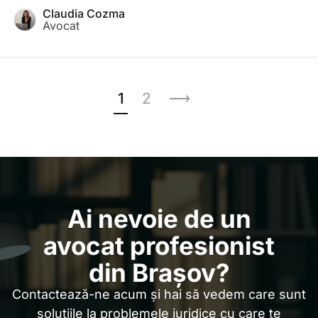
consimțământul prealabil al acestuia, este una penală.
Claudia Cozma
Avocat
1
2
⟶
Ai nevoie de un
avocat profesionist
din Brașov?
Contactează-ne acum și hai să vedem care sunt
soluțiile la problemele juridice cu care te