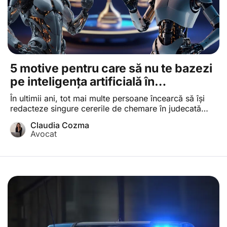
5 motive pentru care să nu te bazezi
pe inteligența artificială în
redactarea unei cereri de chemare în
În ultimii ani, tot mai multe persoane încearcă să își
judecată
redacteze singure cererile de chemare în judecată
Cerere de chemare în judecată Cerere introductivă
Claudia Cozma
prin care este sesizată o instanță de judecată care
Avocat
trebuie să îndeplinească o serie de condiții de formă
și de fond , fie din dorința de a economisi, fie din
convingerea […]