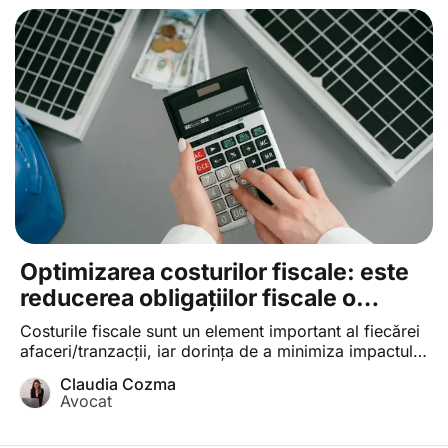
Optimizarea costurilor fiscale: este
reducerea obligațiilor fiscale o
activitate legală?
Costurile fiscale sunt un element important al fiecărei
afaceri/tranzacţii, iar dorința de a minimiza impactul
financiar al taxelor asupra acestora este una firească
Claudia Cozma
și reprezintă un obiectiv al oricărui participant la
Avocat
mediul de afaceri. În cele ce urmează vom analiza
limita dintre ceea ce este legal și ceea ce este interzis