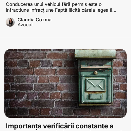
avocat Claudia Cozma
Conducerea unui vehicul fără permis este o
infracțiune Infracțiune Faptă ilicită căreia legea îi
asociază o sancțiune penală; pentru ca o faptă să
Claudia Cozma
constituie infracțiune, este necesar ca aceasta să fie
Avocat
prevăzută de o lege penală, să fie săvârșită cu forma
de vinovăție cerută de lege, să fie nejustificată și
imputabilă persoanei care a săvârșit-o […]
Importanța verificării constante a