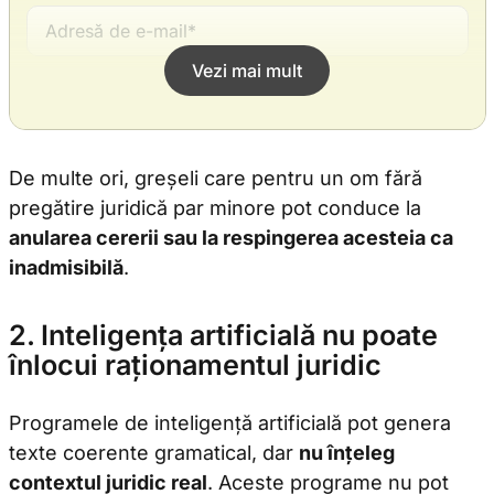
Vezi mai mult
De multe ori, greșeli care pentru un om fără
pregătire juridică par minore pot conduce la
Sunt de acord cu
Termenii și Condițiile
și cu
Politica de
Confidențialitate
anularea cererii sau la respingerea acesteia ca
inadmisibilă
.
TRIMITE
Brașov, România
2. Inteligența artificială nu poate
înlocui raționamentul juridic
00
00
Luni - Vineri: 08
- 18
claudia@avocatcozma.ro
Programele de inteligență artificială pot genera
texte coerente gramatical, dar
nu înțeleg
Telefon: +40758909022
contextul juridic real
. Aceste programe nu pot