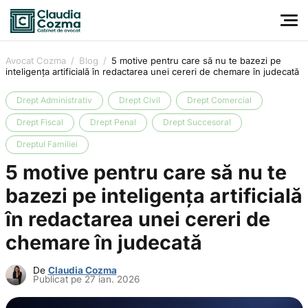
Avocat Cozma
/
Blog
/
5 motive pentru care să nu te bazezi pe
inteligența artificială în redactarea unei cereri de chemare în judecată
Drept Administrativ
Drept Civil
Drept Comercial
Drept Fiscal
Drept Penal
Drept Succesoral
Dreptul Familiei
5 motive pentru care să nu te
bazezi pe inteligența artificială
în redactarea unei cereri de
chemare în judecată
De
Claudia Cozma
Publicat pe 27 ian. 2026