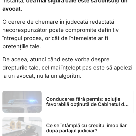
instanță,
cea mai sigură cale este să consulți un
avocat
.
O cerere de chemare în judecată redactată
necorespunzător poate compromite definitiv
întregul proces, oricât de întemeiate ar fi
pretențiile tale.
De aceea, atunci când este vorba despre
drepturile tale, cel mai înțelept pas este să apelezi
la un avocat, nu la un algoritm.
Conducerea fără permis: soluție
favorabilă obținută de Cabinetul de
avocat Claudia Cozma
Ce se întâmplă cu creditul imobiliar
după partajul judiciar?