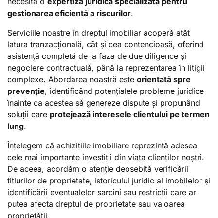
necesită o
expertiză juridică specializată pentru
gestionarea eficientă a riscurilor
.
Serviciile noastre în dreptul imobiliar acoperă atât
latura tranzacțională, cât și cea contencioasă, oferind
asistență completă de la faza de due diligence și
negociere contractuală, până la reprezentarea în litigii
complexe. Abordarea noastră este
orientată spre
prevenție
, identificând potențialele probleme juridice
înainte ca acestea să genereze dispute și propunând
soluții care
protejează interesele clientului pe termen
lung
.
Înțelegem că achizițiile imobiliare reprezintă adesea
cele mai importante investiții din viața clienților noștri.
De aceea, acordăm o atenție deosebită verificării
titlurilor de proprietate, istoricului juridic al imobilelor și
identificării eventualelor sarcini sau restricții care ar
putea afecta dreptul de proprietate sau valoarea
proprietății.