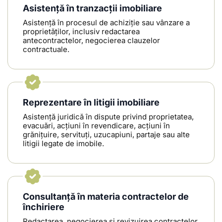
Asistență în tranzacții imobiliare
Asistență în procesul de achiziție sau vânzare a
proprietăților, inclusiv redactarea
antecontractelor, negocierea clauzelor
contractuale.
Reprezentare în litigii imobiliare
Asistență juridică în dispute privind proprietatea,
evacuări, acțiuni în revendicare, acțiuni în
grănițuire, servituți, uzucapiuni, partaje sau alte
litigii legate de imobile.
Consultanță în materia contractelor de
închiriere
Redactarea, negocierea și revizuirea contractelor