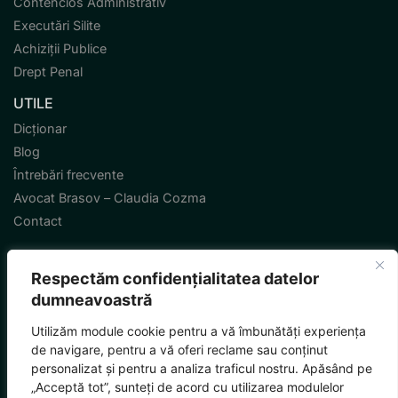
Contencios Administrativ
Executări Silite
Achiziții Publice
Drept Penal
UTILE
Dicționar
Blog
Întrebări frecvente
Avocat Brasov – Claudia Cozma
Contact
Respectăm confidențialitatea datelor
dumneavoastră
Termeni și condiții
Politică de confidențialitate
Sitemap
Utilizăm module cookie pentru a vă îmbunătăți experiența
© MMXXVI Toate drepturile rezervate.
de navigare, pentru a vă oferi reclame sau conținut
personalizat și pentru a analiza traficul nostru. Apăsând pe
„Acceptă tot”, sunteți de acord cu utilizarea modulelor
by