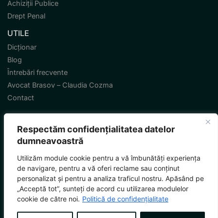
Achiziții Publice
Drept Penal
UTILE
Dicționar
Blog
Întrebări frecvente
Avocat Brasov – Claudia Cozma
Contact
Respectăm confidențialitatea datelor
dumneavoastră
Termeni și condiții
Politică de confidențialitate
Sitemap
Utilizăm module cookie pentru a vă îmbunătăți experiența
© MMXXVI Toate drepturile rezervate.
de navigare, pentru a vă oferi reclame sau conținut
personalizat și pentru a analiza traficul nostru. Apăsând pe
„Acceptă tot”, sunteți de acord cu utilizarea modulelor
by
cookie de către noi.
Politică de confidențialitate