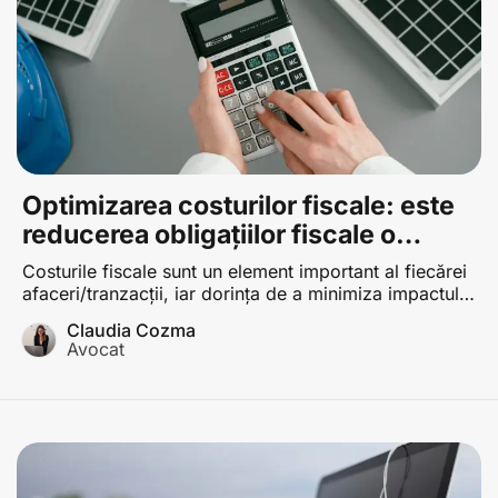
Optimizarea costurilor fiscale: este
reducerea obligațiilor fiscale o
activitate legală?
Costurile fiscale sunt un element important al fiecărei
afaceri/tranzacţii, iar dorința de a minimiza impactul
financiar al taxelor asupra acestora este una firească
Claudia Cozma
și reprezintă un obiectiv al oricărui participant la
Avocat
mediul de afaceri. În cele ce urmează vom analiza
limita dintre ceea ce este legal și ceea ce este interzis
de lege în privința […]