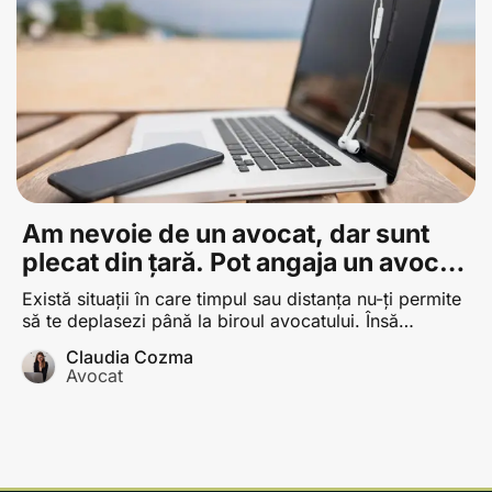
Am nevoie de un avocat, dar sunt
plecat din țară. Pot angaja un avocat
la distanță?
Există situații în care timpul sau distanța nu-ți permite
să te deplasezi până la biroul avocatului. Însă
problemele, mai ales cele de natură juridică, nu țin
Claudia Cozma
cont de agenda personală. Ce e de făcut într-o astfel
Avocat
de situație?