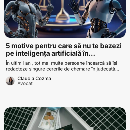
5 motive pentru care să nu te bazezi
pe inteligența artificială în
redactarea unei cereri de chemare în
În ultimii ani, tot mai multe persoane încearcă să își
judecată
redacteze singure cererile de chemare în judecată
Cerere de chemare în judecată Cerere introductivă
Claudia Cozma
prin care este sesizată o instanță de judecată care
Avocat
trebuie să îndeplinească o serie de condiții de formă
și de fond , fie din dorința de a economisi, fie din
convingerea […]