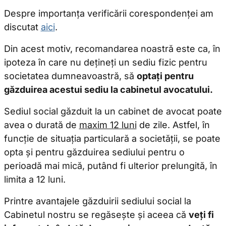
Despre importanța verificării corespondenței am
discutat
aici
.
Sunt de acord cu
Termenii și Condițiile
și cu
Politica de
Confidențialitate
Din acest motiv, recomandarea noastră este ca, în
ipoteza în care nu dețineți un sediu fizic pentru
TRIMITE
societatea dumneavoastră, să
optați pentru
Brașov, România
găzduirea acestui sediu la cabinetul avocatului.
00
00
Luni - Vineri: 08
- 18
Sediul social găzduit la un cabinet de avocat poate
claudia@avocatcozma.ro
avea o durată de
maxim 12 luni
de zile. Astfel, în
funcție de situația particulară a societății, se poate
Telefon: +40758909022
opta și pentru găzduirea sediului pentru o
perioadă mai mică, putând fi ulterior prelungită, în
limita a 12 luni.
Printre avantajele găzduirii sediului social la
Cabinetul nostru se regăsește și aceea că
veți fi