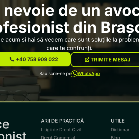
 nevoie de un avo
ofesionist din Braș
 acum și hai să vedem care sunt soluțiile la problem
care te confrunți.
+40 758 909 022
TRIMITE MESAJ
Sau scrie-ne pe
WhatsApp
ce
ARII DE PRACTICĂ
UTILE
Litigii de Drept Civil
Dicționar
onist.
Drept Comercial
Blog