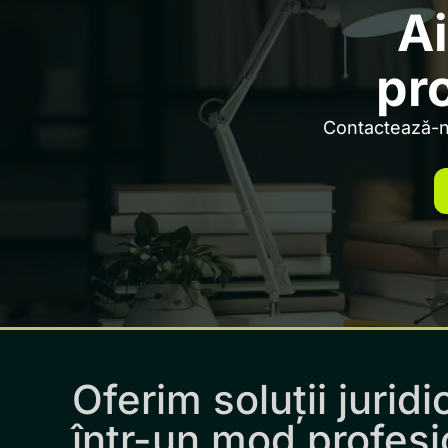
Ai
pr
Contactează-ne
Oferim soluții juridi
într-un mod profesi