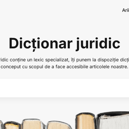
Ari
Dicționar juridic
idic conține un lexic specializat, îți punem la dispoziție dicț
conceput cu scopul de a face accesibile articolele noastre.