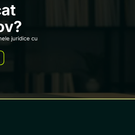
cat
ov?
ele juridice cu