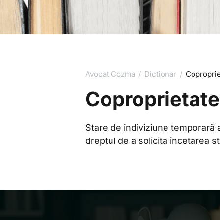
Avocat Cozma
/
Dictionar
/
Coproprie
Coproprietate
Stare de indiviziune temporară a
dreptul de a solicita încetarea st