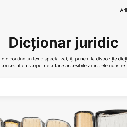
Ari
Dicționar juridic
idic conține un lexic specializat, îți punem la dispoziție dicț
conceput cu scopul de a face accesibile articolele noastre.