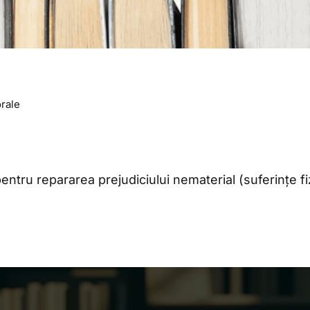
rale
ntru repararea prejudiciului nematerial (suferințe fi