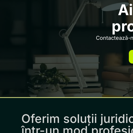
Ai
pr
Contactează-ne
Oferim soluții juridi
într-un mod profesi