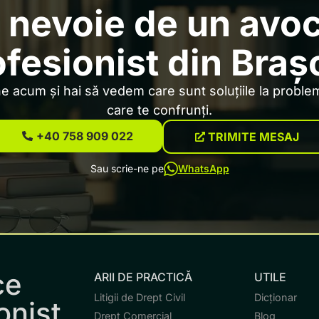
 nevoie de un avo
ofesionist din Braș
 acum și hai să vedem care sunt soluțiile la problem
care te confrunți.
+40 758 909 022
TRIMITE MESAJ
Sau scrie-ne pe
WhatsApp
ce
ARII DE PRACTICĂ
UTILE
Litigii de Drept Civil
Dicționar
onist.
Drept Comercial
Blog