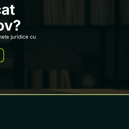
cat
ov?
ele juridice cu