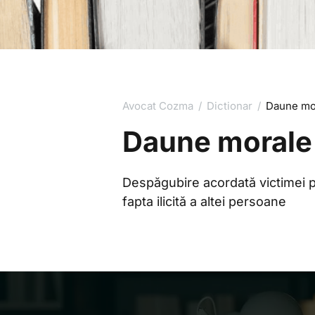
Avocat Cozma
/
Dictionar
/
Daune mo
Daune morale
Despăgubire acordată victimei pe
fapta ilicită a altei persoane