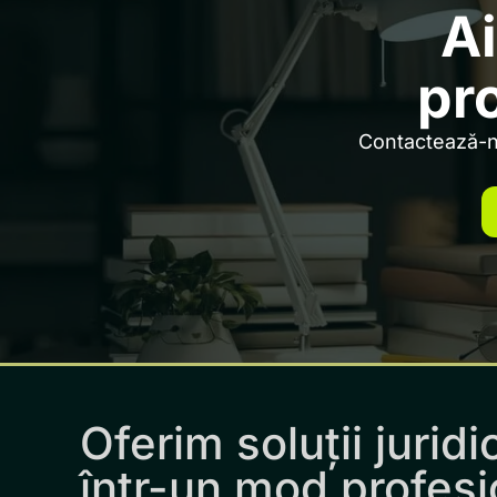
Ai
pr
Contactează-ne
Oferim soluții juridi
într-un mod profesi