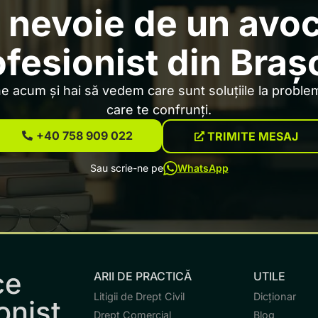
 nevoie de un avo
ofesionist din Braș
 acum și hai să vedem care sunt soluțiile la problem
care te confrunți.
+40 758 909 022
TRIMITE MESAJ
Sau scrie-ne pe
WhatsApp
ce
ARII DE PRACTICĂ
UTILE
Litigii de Drept Civil
Dicționar
onist.
Drept Comercial
Blog