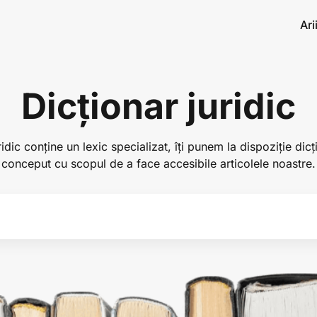
Ari
Dicționar juridic
idic conține un lexic specializat, îți punem la dispoziție dicț
conceput cu scopul de a face accesibile articolele noastre.