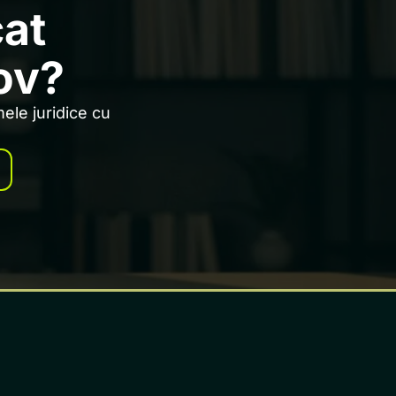
cat
ov?
ele juridice cu