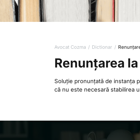
Avocat Cozma
/
Dictionar
/
Renunțare
Renunțarea la
Soluție pronunțată de instanța p
că nu este necesară stabilirea u