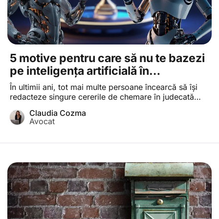
5 motive pentru care să nu te bazezi
pe inteligența artificială în
redactarea unei cereri de chemare în
În ultimii ani, tot mai multe persoane încearcă să își
judecată
redacteze singure cererile de chemare în judecată
Cerere de chemare în judecată Cerere introductivă
Claudia Cozma
prin care este sesizată o instanță de judecată care
Avocat
trebuie să îndeplinească o serie de condiții de formă
și de fond , fie din dorința de a economisi, fie din
convingerea […]