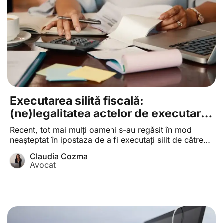
Executarea silită fiscală:
(ne)legalitatea actelor de executare
în lipsa emiterii și/sau comunicării
Recent, tot mai mulți oameni s-au regăsit în mod
unui titlu de creanță fiscală
neașteptat în ipostaza de a fi executați silit de către
organele fiscale locale de pe raza localităților de
Claudia Cozma
domiciliu. Multe dintre aceste executări silite fiscale
Avocat
au fost demarate pentru recuperarea unor creanțe
fiscale despre care contribuabilii nu aveau cunoștință
că le datorează la bugetul local. Această […]