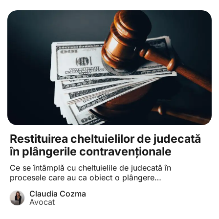
Restituirea cheltuielilor de judecată
în plângerile contravenționale
Ce se întâmplă cu cheltuielile de judecată în
procesele care au ca obiect o plângere
contravențională dacă intimatul (pârâtul) recunoaște
Claudia Cozma
pretențiile contestatorului (reclamantului).
Avocat