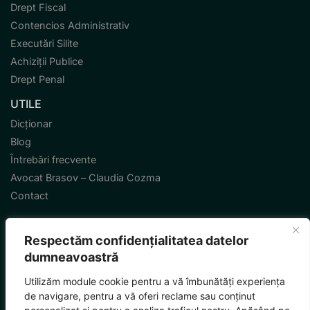
Drept Fiscal
Contencios Administrativ
Executări Silite
Achiziții Publice
Drept Penal
UTILE
Dicționar
Blog
Întrebări frecvente
Avocat Brasov – Claudia Cozma
Contact
Respectăm confidențialitatea datelor
dumneavoastră
Termeni și condiții
Politică de confidențialitate
Sitemap
Utilizăm module cookie pentru a vă îmbunătăți experiența
© MMXXVI Toate drepturile rezervate.
de navigare, pentru a vă oferi reclame sau conținut