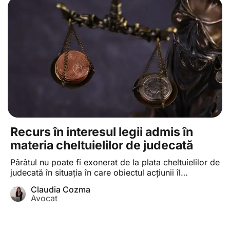
Recurs în interesul legii admis în
materia cheltuielilor de judecată
Pârâtul nu poate fi exonerat de la plata cheltuielilor de
judecată în situaţia în care obiectul acţiunii îl
reprezintă un litigiu din categoria celor nesusceptibile
Claudia Cozma
de procedura punerii în întârziere sau un litigiu în care
Avocat
hotărârea nu se poate pronunţa doar pe baza
recunoaşterii pârâtului.