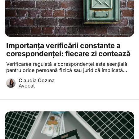
Importanța verificării constante a
corespondenței: fiecare zi contează
Verificarea regulată a corespondenței este esențială
pentru orice persoană fizică sau juridică implicată
într-un litigiu. Un proces din sfera dreptului civil
Claudia Cozma
începe de regulă cu formularea, de către reclamant, a
Avocat
unei cereri de chemare în judecată, care ulterior este
transmisă de către instanță, prin poștă, pârâtului, la
adresa de domiciliu sau la sediul social al […]