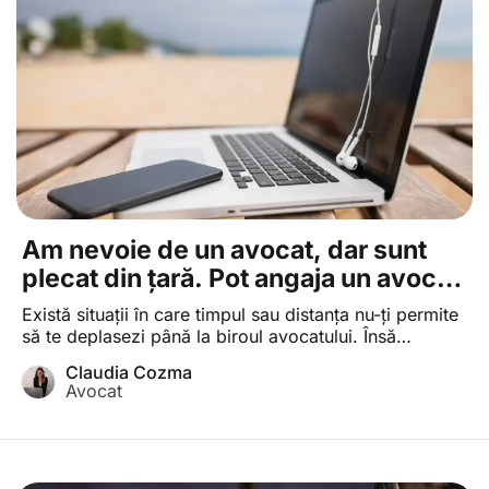
Am nevoie de un avocat, dar sunt
plecat din țară. Pot angaja un avocat
la distanță?
Există situații în care timpul sau distanța nu-ți permite
să te deplasezi până la biroul avocatului. Însă
problemele, mai ales cele de natură juridică, nu țin
Claudia Cozma
cont de agenda personală. Ce e de făcut într-o astfel
Avocat
de situație?