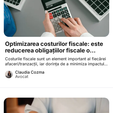
Optimizarea costurilor fiscale: este
reducerea obligațiilor fiscale o
activitate legală?
Costurile fiscale sunt un element important al fiecărei
afaceri/tranzacţii, iar dorința de a minimiza impactul
financiar al taxelor asupra acestora este una firească
Claudia Cozma
și reprezintă un obiectiv al oricărui participant la
Avocat
mediul de afaceri. În cele ce urmează vom analiza
limita dintre ceea ce este legal și ceea ce este interzis
de lege în privința […]