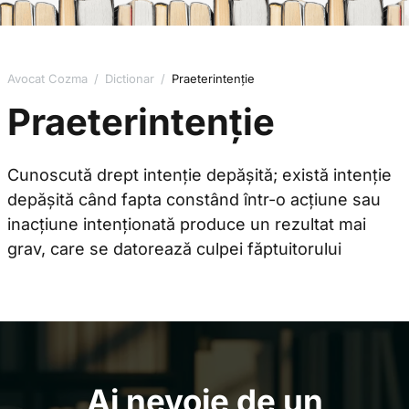
Avocat Cozma
/
Dictionar
/
Praeterintenție
Praeterintenție
Cunoscută drept intenție depășită; există intenție
depășită când fapta constând într-o acțiune sau
inacțiune intenționată produce un rezultat mai
grav, care se datorează culpei făptuitorului
Ai nevoie de un