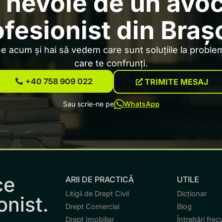
 nevoie de un avo
ofesionist din Braș
 acum și hai să vedem care sunt soluțiile la problem
care te confrunți.
+40 758 909 022
TRIMITE MESAJ
Sau scrie-ne pe
WhatsApp
ce
ARII DE PRACTICĂ
UTILE
Litigii de Drept Civil
Dicționar
onist.
Drept Comercial
Blog
Drept Imobiliar
Întrebări fre