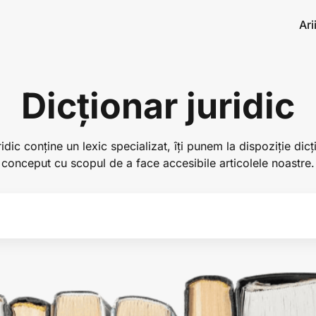
Ari
Dicționar juridic
idic conține un lexic specializat, îți punem la dispoziție dicț
conceput cu scopul de a face accesibile articolele noastre.