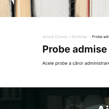
Avocat Cozma
/
Dictionar
/
Probe ad
Probe admise
Acele probe a căror administrare