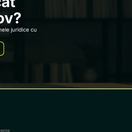
cat
ov?
ele juridice cu
cvente